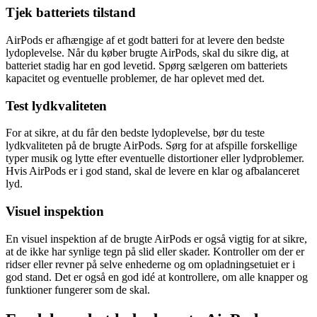
Tjek batteriets tilstand
AirPods er afhængige af et godt batteri for at levere den bedste
lydoplevelse. Når du køber brugte AirPods, skal du sikre dig, at
batteriet stadig har en god levetid. Spørg sælgeren om batteriets
kapacitet og eventuelle problemer, de har oplevet med det.
Test lydkvaliteten
For at sikre, at du får den bedste lydoplevelse, bør du teste
lydkvaliteten på de brugte AirPods. Sørg for at afspille forskellige
typer musik og lytte efter eventuelle distortioner eller lydproblemer.
Hvis AirPods er i god stand, skal de levere en klar og afbalanceret
lyd.
Visuel inspektion
En visuel inspektion af de brugte AirPods er også vigtig for at sikre,
at de ikke har synlige tegn på slid eller skader. Kontroller om der er
ridser eller revner på selve enhederne og om opladningsetuiet er i
god stand. Det er også en god idé at kontrollere, om alle knapper og
funktioner fungerer som de skal.