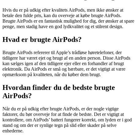
Hvis du er på udkig efter kvalitets AirPods, men ikke ønsker at
betale den fulde pris, kan du overveje at købe brugte AirPods.
Brugte AirPods er en fantastisk mulighed for dig, der ønsker at spare
penge, men stadig have en god lydkvalitet og et stilrent design.
Hvad er brugte AirPods?
Brugte AirPods refererer til Apple’s trådløse høretelefoner, der
tidligere har været ejet og brugt af en anden person. Disse AirPods
kan sælges igen af den tidligere ejer eller en forhandler af brugt
elektronik. Da AirPods er små og bærbare, er det vigtigt at være
opmærksom på kvaliteten, når du køber dem brugt.
Hvordan finder du de bedste brugte
AirPods?
Når du er på udkig efter brugte AirPods, er der nogle vigtige
faktorer, du bør overveje for at finde de bedste. Det er vigtigt at
kontrollere, om AirPods’ batteri fungerer korrekt, om lyden er i god
stand og om der er synlige tegn på slid eller skader på selve
enhederne.